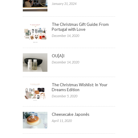
January 31, 2024
The Christmas Gift Guide: From
Portugal with Love
December 14, 2020
OU[A]I
December 14, 2020
The Christmas Wishlist: In Your
Dreams Edition
December 5, 2020
Cheesecake Japonês
April 11, 2020