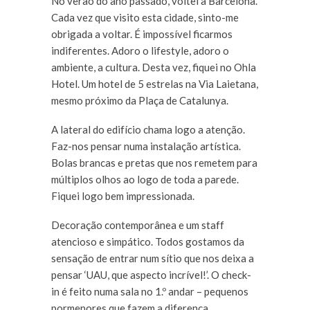
No verão do ano passado, voltei a Barcelona.
Cada vez que visito esta cidade, sinto-me
obrigada a voltar. É impossível ficarmos
indiferentes. Adoro o lifestyle, adoro o
ambiente, a cultura. Desta vez, fiquei no Ohla
Hotel. Um hotel de 5 estrelas na Via Laietana,
mesmo próximo da Plaça de Catalunya.
A lateral do edifício chama logo a atenção.
Faz-nos pensar numa instalação artística.
Bolas brancas e pretas que nos remetem para
múltiplos olhos ao logo de toda a parede.
Fiquei logo bem impressionada.
Decoração contemporânea e um staff
atencioso e simpático. Todos gostamos da
sensação de entrar num sítio que nos deixa a
pensar ‘UAU, que aspecto incrível!’. O check-
in é feito numa sala no 1.º andar – pequenos
pormenores que fazem a diferença.