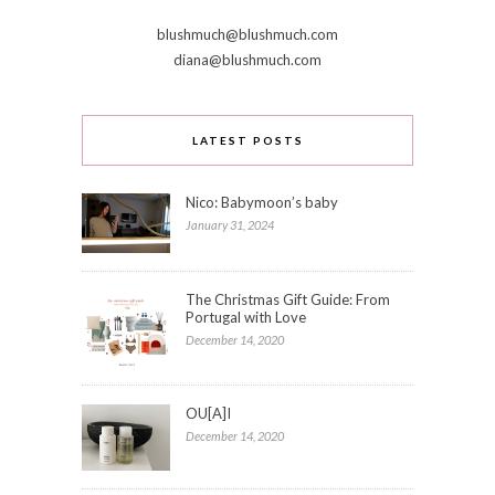
blushmuch@blushmuch.com
diana@blushmuch.com
LATEST POSTS
Nico: Babymoon’s baby
January 31, 2024
The Christmas Gift Guide: From
Portugal with Love
December 14, 2020
OU[A]I
December 14, 2020