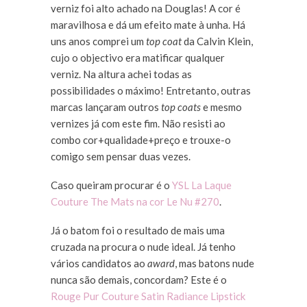
verniz foi alto achado na Douglas! A cor é
maravilhosa e dá um efeito mate à unha. Há
uns anos comprei um
top coat
da Calvin Klein,
cujo o objectivo era matificar qualquer
verniz. Na altura achei todas as
possibilidades o máximo! Entretanto, outras
marcas lançaram outros
top coats
e mesmo
vernizes já com este fim. Não resisti ao
combo cor+qualidade+preço e trouxe-o
comigo sem pensar duas vezes.
Caso queiram procurar é o
YSL La Laque
Couture The Mats na cor Le Nu #270
.
Já o batom foi o resultado de mais uma
cruzada na procura o nude ideal. Já tenho
vários candidatos ao
award
, mas batons nude
nunca são demais, concordam? Este é o
Rouge Pur Couture Satin Radiance Lipstick