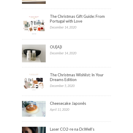
The Christmas Gift Guide: From
Portugal with Love
December 14, 2020
OU[A]I
December 14, 2020
The Christmas Wishlist: In Your
Dreams Edition
December 5, 2020
Cheesecake Japonês
April 11, 2020
Laser CO2-re na Dr.Well’s