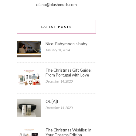
diana@blushmuch.com
LATEST POSTS
Nico: Babymoon’s baby
January 31, 2024
The Christmas Gift Guide:
From Portugal with Love
December 14, 2020
OU[A]I
December 14, 2020
The Christmas Wishlist: In
Your Dreams Edition