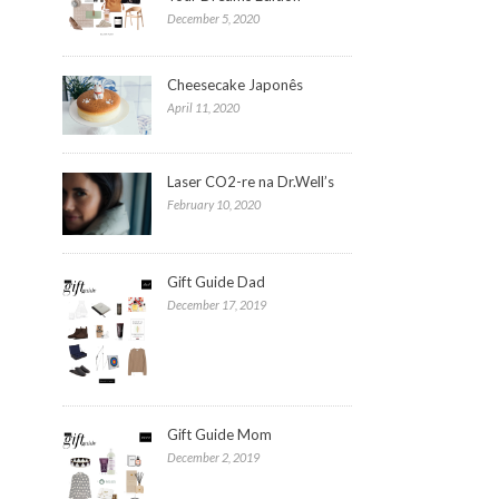
December 5, 2020
Cheesecake Japonês
April 11, 2020
Laser CO2-re na Dr.Well’s
February 10, 2020
Gift Guide Dad
December 17, 2019
Gift Guide Mom
December 2, 2019