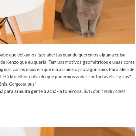
 sabe que deixamos
tabs
abertas quando queremos alguma coisa,
da Kenzo que eu queria. Tem uns motivos geométricos e umas cores
aginar vários
looks
em que ela assume o protagonismo. Para além de
l. Há lá melhor coisa do que podermos andar confortáveis e giras?
énis.
Gorgeouuuus!
á para aí muita gente a achá-la foleirona.
But I don’t really care!