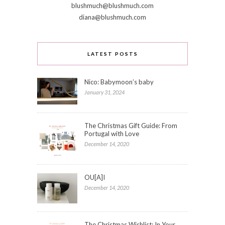
blushmuch@blushmuch.com
diana@blushmuch.com
LATEST POSTS
Nico: Babymoon’s baby
January 31, 2024
The Christmas Gift Guide: From
Portugal with Love
December 14, 2020
OU[A]I
December 14, 2020
The Christmas Wishlist: In Your