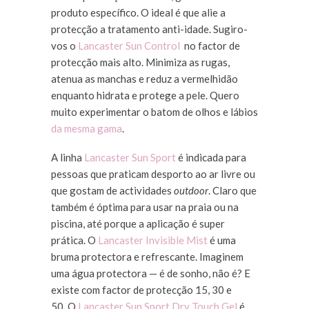
produto específico. O ideal é que alie a
protecção a tratamento anti-idade. Sugiro-
vos o
Lancaster Sun Control
no factor de
protecção mais alto. Minimiza as rugas,
atenua as manchas e reduz a vermelhidão
enquanto hidrata e protege a pele. Quero
muito experimentar o batom de olhos e lábios
da mesma gama
.
A linha
Lancaster Sun Sport
é indicada para
pessoas que praticam desporto ao ar livre ou
que gostam de actividades
outdoor
. Claro que
também é óptima para usar na praia ou na
piscina, até porque a aplicação é super
prática. O
Lancaster Invisible Mist
é uma
bruma protectora e refrescante. Imaginem
uma água protectora — é de sonho, não é? E
existe com factor de protecção 15, 30 e
50. O
Lancaster Sun Sport Dry Touch Gel
é