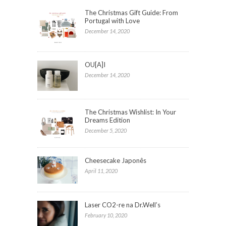
The Christmas Gift Guide: From
Portugal with Love
December 14, 2020
OU[A]I
December 14, 2020
The Christmas Wishlist: In Your
Dreams Edition
December 5, 2020
Cheesecake Japonês
April 11, 2020
Laser CO2-re na Dr.Well’s
February 10, 2020