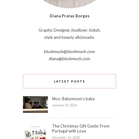
Diana Pratas Borges
Graphic Designer,
foodlover
, kidult,
style and beauty aficionado.
blushmuch@blushmuch.com
diana@blushmuch.com
LATEST POSTS
Nico: Babymoon’s baby
January 31, 2024
The Christmas Gift Guide: From
Portugal with Love
December 14, 2020