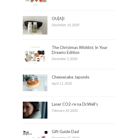
OU[A]I
December 14, 2020
The Christmas Wishlist: In Your
Dreams Edition
December 5, 2020
Cheesecake Japonês
April 11, 2020
Laser CO2-re na Dr.Well’s
February 10, 2020
Gift Guide Dad
December 17, 2019