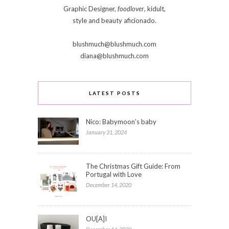
Graphic Designer,
foodlover
, kidult,
style and beauty aficionado.
blushmuch@blushmuch.com
diana@blushmuch.com
LATEST POSTS
Nico: Babymoon’s baby
January 31, 2024
The Christmas Gift Guide: From
Portugal with Love
December 14, 2020
OU[A]I