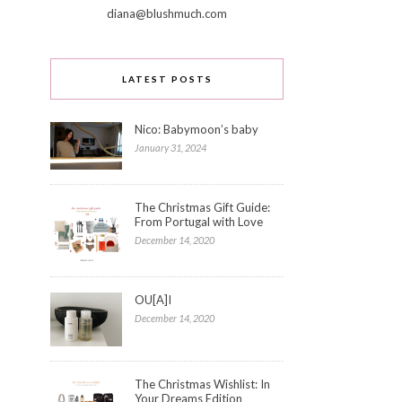
diana@blushmuch.com
LATEST POSTS
Nico: Babymoon’s baby
January 31, 2024
The Christmas Gift Guide:
From Portugal with Love
December 14, 2020
OU[A]I
December 14, 2020
The Christmas Wishlist: In
Your Dreams Edition