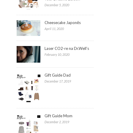
December 5, 2020
Cheesecake Japonês
April 11, 2020
Laser CO2-re na Dr.Well’s
February 10, 2020
Gift Guide Dad
December 17, 2019
Gift Guide Mom
December 2, 2019