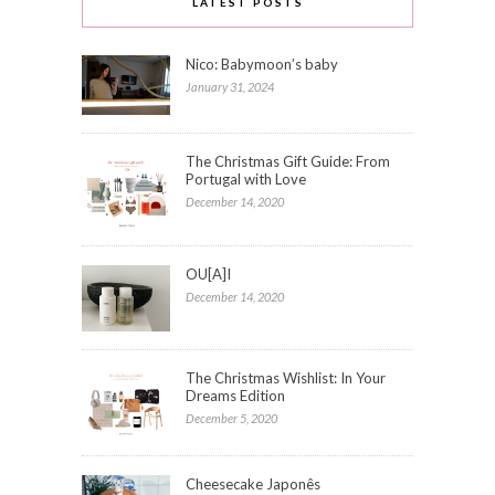
LATEST POSTS
Nico: Babymoon’s baby
January 31, 2024
The Christmas Gift Guide: From
Portugal with Love
December 14, 2020
OU[A]I
December 14, 2020
The Christmas Wishlist: In Your
Dreams Edition
December 5, 2020
Cheesecake Japonês