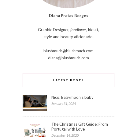
Diana Pratas Borges
Graphic Designer,
foodlover
, kidult,
style and beauty aficionado.
blushmuch@blushmuch.com
diana@blushmuch.com
LATEST POSTS
Nico: Babymoon’s baby
January 31, 2024
The Christmas Gift Guide: From
Portugal with Love
December 14, 2020