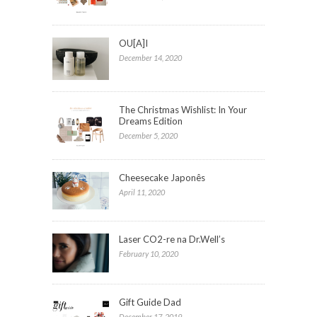
OU[A]I
December 14, 2020
The Christmas Wishlist: In Your
Dreams Edition
December 5, 2020
Cheesecake Japonês
April 11, 2020
Laser CO2-re na Dr.Well’s
February 10, 2020
Gift Guide Dad
December 17, 2019