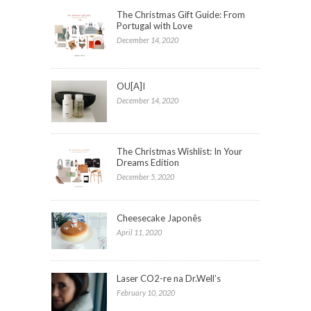
The Christmas Gift Guide: From
Portugal with Love
December 14, 2020
OU[A]I
December 14, 2020
The Christmas Wishlist: In Your
Dreams Edition
December 5, 2020
Cheesecake Japonês
April 11, 2020
Laser CO2-re na Dr.Well’s
February 10, 2020