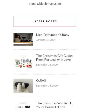
diana@blushmuch.com
LATEST POSTS
Nico: Babymoon’s baby
January 31, 2024
The Christmas Gift Guide:
From Portugal with Love
December 14, 2020
OU[A]I
December 14, 2020
The Christmas Wishlist: In
Your Dreams Edition