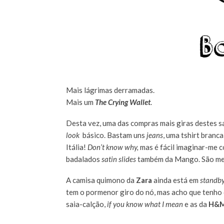
Mais lágrimas derramadas.
Mais um
The Crying Wallet
.
Desta vez, uma das compras mais giras destes s
look
básico. Bastam uns
jeans
, uma tshirt branc
Itália!
Don’t know why,
mas é fácil imaginar-me 
badalados
satin slides
também da Mango. São me
A camisa quimono da
Zara
ainda está em
standb
tem o pormenor giro do nó, mas acho que tenho d
saia-calção,
if you know what I mean
e as da
H&