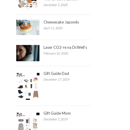
December 5, 2020
Cheesecake Japonês
April 11, 2020
Laser CO2-re na Dr.Well’s
February 10, 2020
Gift Guide Dad
December 17, 2019
Gift Guide Mom
December 2, 2019