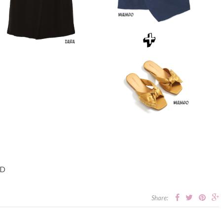
:D
Share: