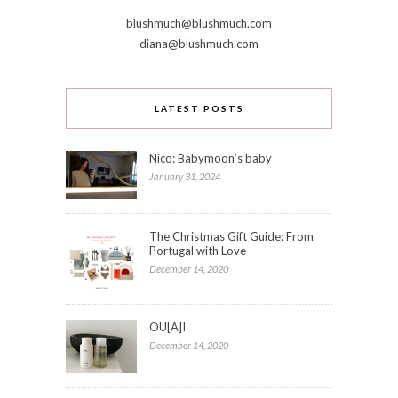
blushmuch@blushmuch.com
diana@blushmuch.com
LATEST POSTS
Nico: Babymoon’s baby
January 31, 2024
The Christmas Gift Guide: From
Portugal with Love
December 14, 2020
OU[A]I
December 14, 2020