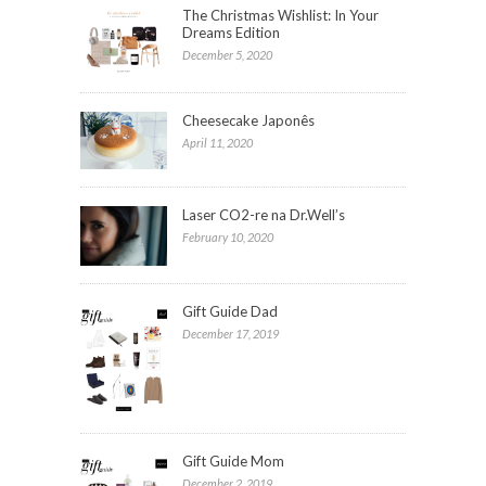
The Christmas Wishlist: In Your
Dreams Edition
December 5, 2020
Cheesecake Japonês
April 11, 2020
Laser CO2-re na Dr.Well’s
February 10, 2020
Gift Guide Dad
December 17, 2019
Gift Guide Mom
December 2, 2019