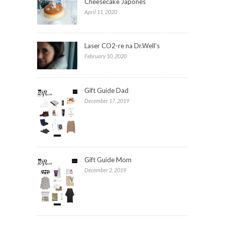
Cheesecake Japonês
April 11, 2020
Laser CO2-re na Dr.Well’s
February 10, 2020
Gift Guide Dad
December 17, 2019
Gift Guide Mom
December 2, 2019