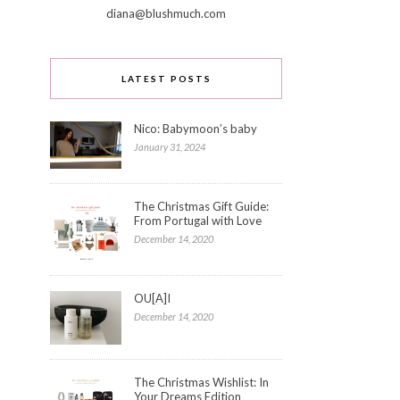
diana@blushmuch.com
LATEST POSTS
Nico: Babymoon’s baby
January 31, 2024
The Christmas Gift Guide:
From Portugal with Love
December 14, 2020
OU[A]I
December 14, 2020
The Christmas Wishlist: In
Your Dreams Edition