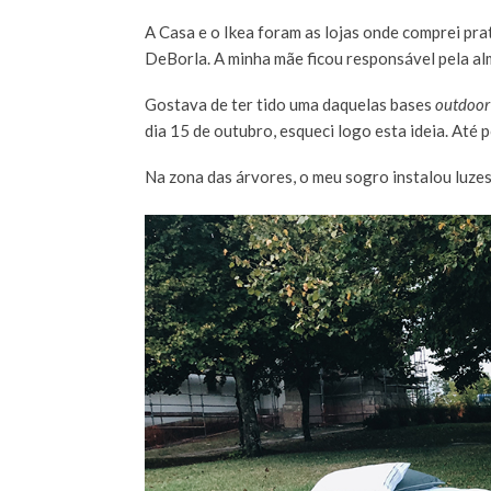
A Casa e o Ikea foram as lojas onde comprei pr
DeBorla. A minha mãe ficou responsável pela al
Gostava de ter tido uma daquelas bases
outdoor
dia 15 de outubro, esqueci logo esta ideia. Até 
Na zona das árvores, o meu sogro instalou luzes d