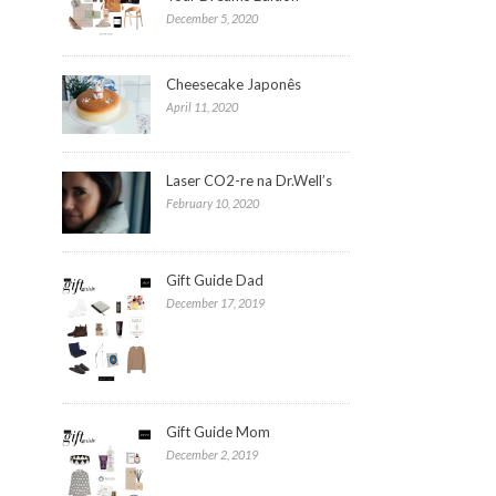
December 5, 2020
Cheesecake Japonês
April 11, 2020
Laser CO2-re na Dr.Well’s
February 10, 2020
Gift Guide Dad
December 17, 2019
Gift Guide Mom
December 2, 2019