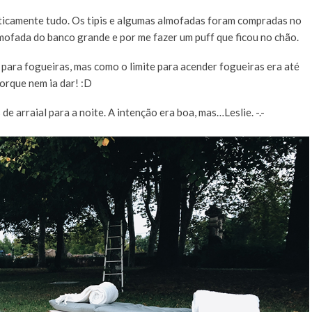
aticamente tudo. Os tipis e algumas almofadas foram compradas no
mofada do banco grande e por me fazer um puff que ficou no chão.
para fogueiras, mas como o limite para acender fogueiras era até
porque nem ia dar! :D
e arraial para a noite. A intenção era boa, mas…Leslie. -.-