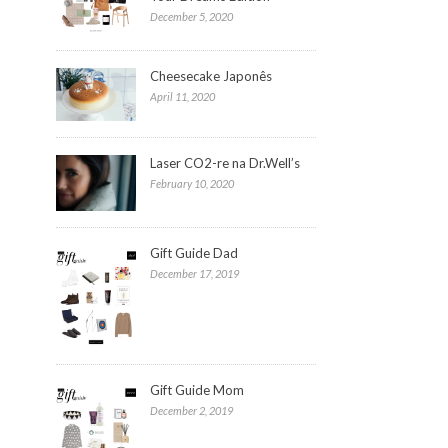
December 5, 2020
Cheesecake Japonês
April 11, 2020
Laser CO2-re na Dr.Well’s
February 10, 2020
Gift Guide Dad
December 17, 2019
Gift Guide Mom
December 2, 2019