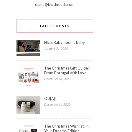
diana@blushmuch.com
LATEST POSTS
Nico: Babymoon’s baby
January 31, 2024
The Christmas Gift Guide:
From Portugal with Love
December 14, 2020
OU[A]I
December 14, 2020
The Christmas Wishlist: In
Your Dreams Edition