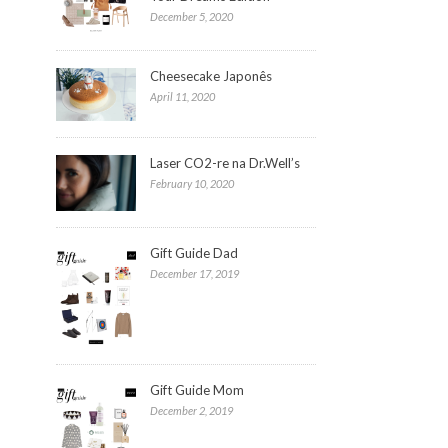
December 5, 2020
Cheesecake Japonês
April 11, 2020
Laser CO2-re na Dr.Well’s
February 10, 2020
Gift Guide Dad
December 17, 2019
Gift Guide Mom
December 2, 2019