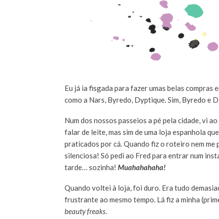
Eu já ia fisgada para fazer umas belas compras 
como a Nars, Byredo, Dyptique. Sim, Byredo e D
Num dos nossos passeios a pé pela cidade, vi a
falar de leite, mas sim de uma loja espanhola q
praticados por cá. Quando fiz o roteiro nem me p
silenciosa! Só pedi ao Fred para entrar num insta
tarde… sozinha!
Muahahahaha!
Quando voltei à loja, foi duro. Era tudo demasi
frustrante ao mesmo tempo. Lá fiz a minha (prim
beauty freaks
.