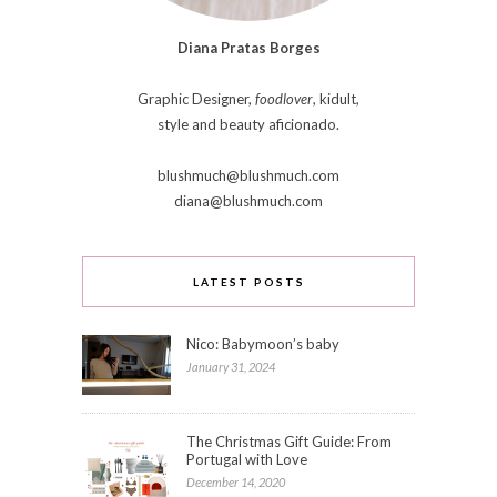
Diana Pratas Borges
Graphic Designer,
foodlover
, kidult,
style and beauty aficionado.
blushmuch@blushmuch.com
diana@blushmuch.com
LATEST POSTS
Nico: Babymoon’s baby
January 31, 2024
The Christmas Gift Guide: From
Portugal with Love
December 14, 2020