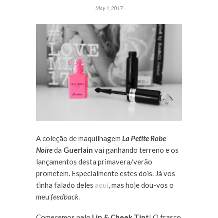
May 1, 2017
A coleção de maquilhagem
La Petite Robe
Noire
da
Guerlain
vai ganhando terreno e os
lançamentos desta primavera/verão
prometem. Especialmente estes dois. Já vos
tinha falado deles
aqui
, mas hoje dou-vos o
meu
feedback
.
Comecemos pelo
Lip & Cheek Tint
! O frasco