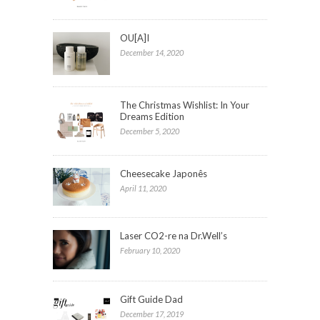
OU[A]I
December 14, 2020
The Christmas Wishlist: In Your
Dreams Edition
December 5, 2020
Cheesecake Japonês
April 11, 2020
Laser CO2-re na Dr.Well’s
February 10, 2020
Gift Guide Dad
December 17, 2019