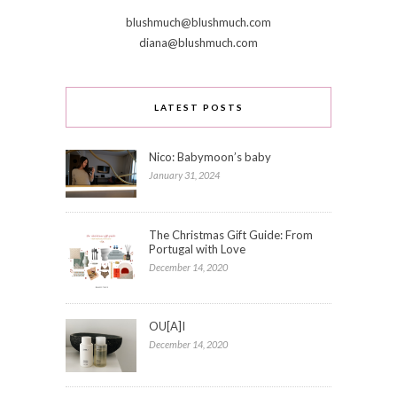
blushmuch@blushmuch.com
diana@blushmuch.com
LATEST POSTS
Nico: Babymoon’s baby
January 31, 2024
The Christmas Gift Guide: From
Portugal with Love
December 14, 2020
OU[A]I
December 14, 2020